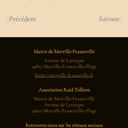
Précédent
Suivant
Mairie de Merville-Franceville
Avenue de Lavergne
14810 Merville-Franceville-Plage
https://merville-franceville.fr
Association Raid Tolkien
Mairie de Merville-Franceville
Avenue de Lavergne
14810 Merville-Franceville-Plage
Retrouvez-nous sur les réseaux sociaux