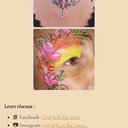
Leurs réseaux :
📘 Facebook :
Lydyh Et fée mère
📷 Instagram :
@lydyh_et_fee_mere_